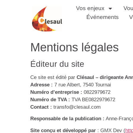
Vos enjeux
Vou
Événements
V
Mentions légales
Éditeur du site
Ce site est édité par
Clésaul – dirigeante An
Adresse :
7 rue Albert, 7540 Tournai
Numéro d’entreprise :
0822979672
Numéro de TVA :
TVA BE0822979672
Contact :
transfo@clesaul.com
Responsable de la publication :
Anne-Franço
Site conçu et développé par
: GMX Dev (
htt