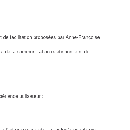
t de facilitation proposées par Anne-Françoise
s, de la communication relationnelle et du
périence utilisateur ;
ia l’adresse suivante : transfo@clesaul.com