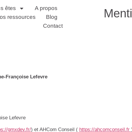
s êtes
A propos
Menti
os ressources
Blog
Contact
ne-Françoise Lefevre
ise Lefevre
ps://gmxdev.fr/
) et AHCom Conseil (
https://ahcomconseil.fr