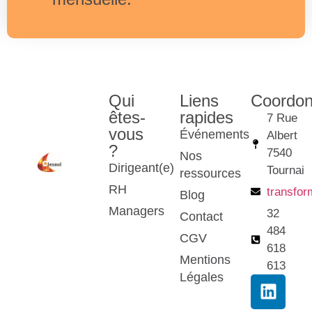
Qui
Liens
Coordo
êtes-
rapides
7 Rue
vous
Événements
Albert
?
7540
Nos
Dirigeant(e)
Tournai
ressources
RH
transfo
Blog
Managers
32
Contact
484
CGV
618
Mentions
613
Légales