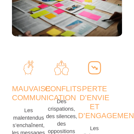
MAUVAISE
CONFLITS
PERTE
COMMUNICATION
D’ENVIE
Des
ET
crispations,
Les
D’ENGAGEMEN
des silences,
malentendus
des
s’enchaînent,
Les
oppositions
les messages